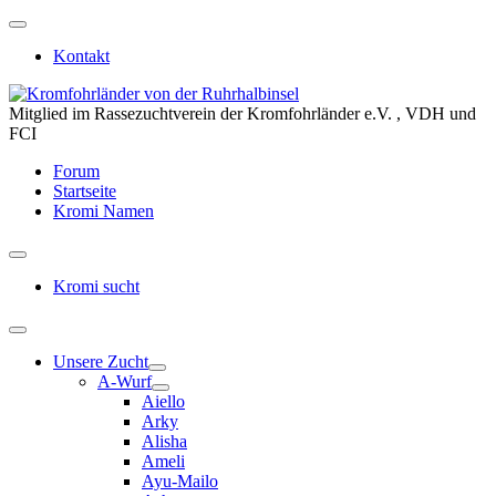
Kontakt
Mitglied im Rassezuchtverein der Kromfohrländer e.V. , VDH und
FCI
Forum
Startseite
Kromi Namen
Kromi sucht
Unsere Zucht
A-Wurf
Aiello
Arky
Alisha
Ameli
Ayu-Mailo