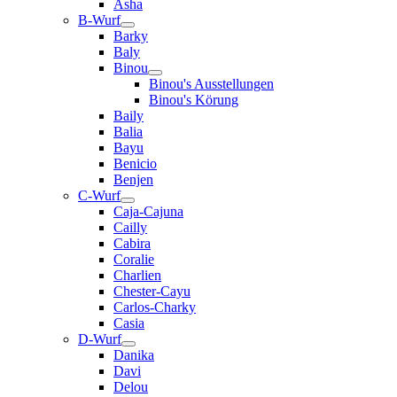
Asha
B-Wurf
Barky
Baly
Binou
Binou's Ausstellungen
Binou's Körung
Baily
Balia
Bayu
Benicio
Benjen
C-Wurf
Caja-Cajuna
Cailly
Cabira
Coralie
Charlien
Chester-Cayu
Carlos-Charky
Casia
D-Wurf
Danika
Davi
Delou