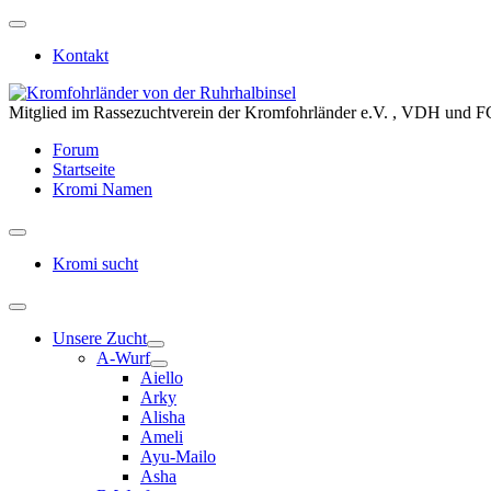
Kontakt
Mitglied im Rassezuchtverein der Kromfohrländer e.V. , VDH und F
Forum
Startseite
Kromi Namen
Kromi sucht
Unsere Zucht
A-Wurf
Aiello
Arky
Alisha
Ameli
Ayu-Mailo
Asha