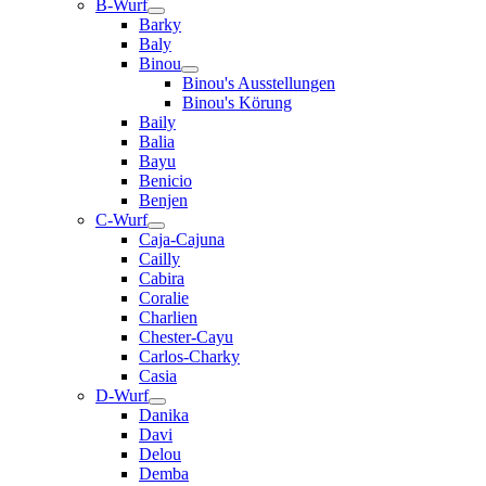
B-Wurf
Barky
Baly
Binou
Binou's Ausstellungen
Binou's Körung
Baily
Balia
Bayu
Benicio
Benjen
C-Wurf
Caja-Cajuna
Cailly
Cabira
Coralie
Charlien
Chester-Cayu
Carlos-Charky
Casia
D-Wurf
Danika
Davi
Delou
Demba