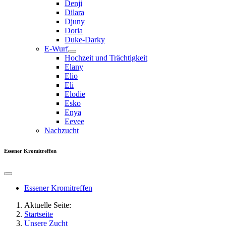
Denji
Dilara
Djuny
Doria
Duke-Darky
E-Wurf
Hochzeit und Trächtigkeit
Elany
Elio
Eli
Elodie
Esko
Enya
Eevee
Nachzucht
Essener Kromitreffen
Essener Kromitreffen
Aktuelle Seite:
Startseite
Unsere Zucht