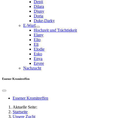
Denji
Dilara
Djuny
Doria
Duke-Darky
E-Wurf
Hochzeit und Trächtigkeit
Elany
Elio
Eli
Elodie
Esko
Enya
Eevee
Nachzucht
Essener Kromitreffen
Essener Kromitreffen
Aktuelle Seite:
Startseite
Unsere Zucht