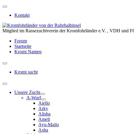
Kontakt
Mitglied im Rassezuchtverein der Kromfohrländer e.V. , VDH und F
Forum
Startseite
Kromi Namen
Kromi sucht
Unsere Zucht
A-Wurf
Aiello
Arky
Alisha
Ameli
Ayu-Mailo
Asha