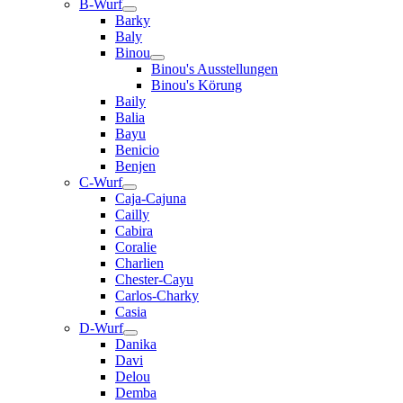
B-Wurf
Barky
Baly
Binou
Binou's Ausstellungen
Binou's Körung
Baily
Balia
Bayu
Benicio
Benjen
C-Wurf
Caja-Cajuna
Cailly
Cabira
Coralie
Charlien
Chester-Cayu
Carlos-Charky
Casia
D-Wurf
Danika
Davi
Delou
Demba