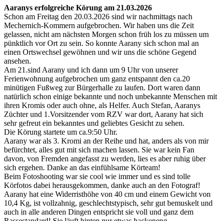
Aaranys erfolgreiche Körung am 21.03.2026
Schon am Freitag den 20.03.2026 sind wir nachmittags nach
Mechernich-Kommern aufgebrochen.
Wir haben uns die Zeit
gelassen, nicht am nächsten Morgen schon früh los zu müssen um
pünktlich vor Ort zu sein.
So konnte Aarany sich schon mal an
einen Ortswechsel gewöhnen und wir uns die schöne Gegend
ansehen.
Am 21.sind Aarany und ich dann um 9 Uhr von unserer
Ferienwohnung aufgebrochen um ganz entspannt den ca.20
minütigen Fußweg zur Bürgerhalle zu laufen.
Dort waren dann
natürlich schon einige bekannte und noch unbekannte Menschen mit
ihren Kromis oder auch ohne, als Helfer. Auch Stefan, Aaranys
Züchter und 1.Vorsitzender vom RZV war dort, Aarany hat sich
sehr gefreut ein bekanntes und geliebtes Gesicht zu sehen.
Die Körung startete um ca.9:50 Uhr.
Aarany war als 3. Kromi an der Reihe und hat, anders als von mir
befürchtet, alles gut mit sich machen lassen.
Sie war kein Fan
davon, von Fremden angefasst zu werden, lies es aber ruhig über
sich ergehen. Danke an das einfühlsame Körteam!
Beim Fotoshooting war sie cool wie immer und es sind tolle
Körfotos dabei herausgekommen, danke auch an den Fotograf!
Aarany hat eine Widerristhöhe von 40 cm und einem Gewicht von
10,4 Kg, ist vollzahnig, geschlechtstypisch, sehr gut bemuskelt und
auch in alle anderen Dingen entspricht sie voll und ganz dem
Rassestandard!
Sie läuft hinten nur etwas hackeneng.