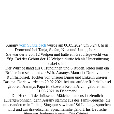
Aarany
vom Süggelbach
wurde am 06.05.2024 um 5:24 Uhr in
Dortmund bei Tanja, Stefan, Nina und Jana geboren.
Sie war der 3.von 12 Welpen und hatte ein Geburtsgewicht von
156g. Bei der Geburt der 12 Welpen durfte ich als Unterstützung
dabei sein!
Der Wurf bestand aus 6 Hündinnen und 6 Rüden, leider kam ein
Brüderchen schon tot zur Welt. Aaranys Mama ist Doria von der
Ruhrhalbinsel, Tochter von unserer Binou und Enkelin unserer
Basima. Doria wurde am 20.02.2021 bei uns auf der Ruhrhalbinsel
geboren. Aaranys Papa ist Skovens Kromi Alvin, geboren am
31.03.2021 in Dänemark.
Die Herkunft des hübschen Mädchennamens ist ziemlich
außergewöhnlich, denn Aarany stammt aus der Tamil-Sprache, die
unter anderem in Indien, Singapur sowie auf Sri Lanka gesprochen
wird und zur dravidischen Sprachfamilie gehört. Ins Deutsche
übersetzt, bedeutet Aarany „Die Göttin“.