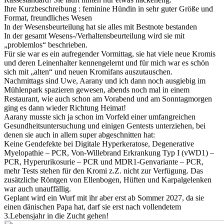
Ihre Kurzbeschreibung : feminine Hündin in sehr guter Größe und
Format, freundliches Wesen
In der Wesensbeurteilung hat sie alles mit Bestnote bestanden
In der gesamt Wesens-/Verhaltensbeurteilung wird sie mit
„problemlos“ beschrieben.
Für sie war es ein aufregender Vormittag, sie hat viele neue Kromis
und deren Leinenhalter kennengelernt und für mich war es schön
sich mit „alten“ und neuen Kromifans auszutauschen.
Nachmittags sind Uwe, Aarany und ich dann noch ausgiebig im
Mühlenpark spazieren gewesen, abends noch mal in einem
Restaurant, wie auch schon am Vorabend und am Sonntagmorgen
ging es dann wieder Richtung Heimat!
Aarany musste sich ja schon im Vorfeld einer umfangreichen
Gesundheitsuntersuchung und einigen Gentests unterziehen, bei
denen sie auch in allem super abgeschnitten hat:
Keine Gendefekte bei Digitale Hyperkeratose, Degenerative
Myelopathie – PCR, Von-Willebrand Erkrankung Typ I (vWD1) –
PCR,
Hyperurikosurie – PCR und MDR1-Genvariante – PCR,
mehr Tests stehen für den Kromi z.Z. nicht zur Verfügung.
Das
zusätzliche Röntgen von Ellenbogen, Hüften und Karpalgelenken
war auch unauffällig.
Geplant wird ein Wurf mit ihr aber erst ab Sommer 2027, da sie
einen dänischen Papa hat, darf sie erst nach vollendetem
3.Lebensjahr in die Zucht gehen!