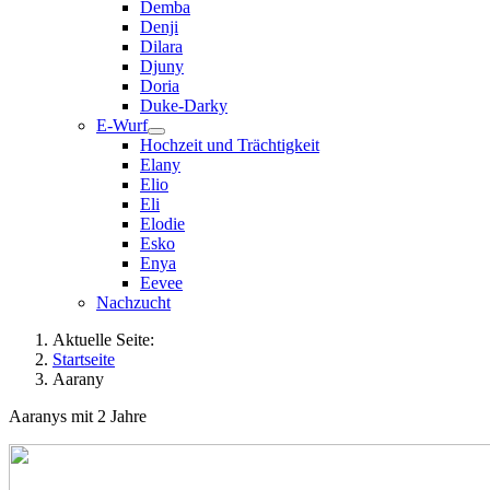
Demba
Denji
Dilara
Djuny
Doria
Duke-Darky
E-Wurf
Hochzeit und Trächtigkeit
Elany
Elio
Eli
Elodie
Esko
Enya
Eevee
Nachzucht
Aktuelle Seite:
Startseite
Aarany
Aaranys mit 2 Jahre