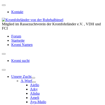
Kontakt
Mitglied im Rassezuchtverein der Kromfohrländer e.V. , VDH und
FCI
Forum
Startseite
Kromi Namen
Kromi sucht
Unsere Zucht
A-Wurf
Aiello
Arky
Alisha
Ameli
Ayu-Mailo