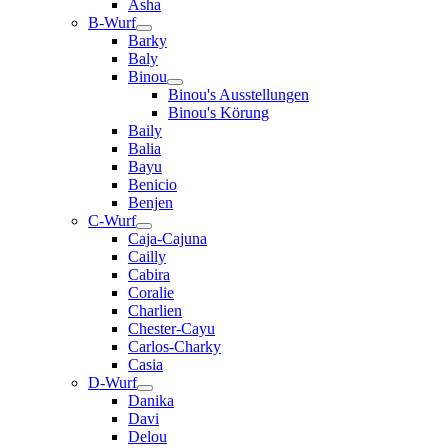
Asha
B-Wurf
Barky
Baly
Binou
Binou's Ausstellungen
Binou's Körung
Baily
Balia
Bayu
Benicio
Benjen
C-Wurf
Caja-Cajuna
Cailly
Cabira
Coralie
Charlien
Chester-Cayu
Carlos-Charky
Casia
D-Wurf
Danika
Davi
Delou