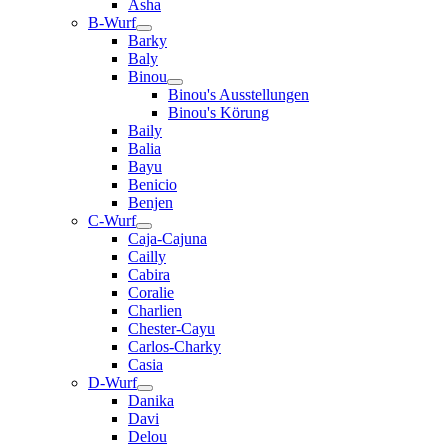
Asha
B-Wurf
Barky
Baly
Binou
Binou's Ausstellungen
Binou's Körung
Baily
Balia
Bayu
Benicio
Benjen
C-Wurf
Caja-Cajuna
Cailly
Cabira
Coralie
Charlien
Chester-Cayu
Carlos-Charky
Casia
D-Wurf
Danika
Davi
Delou