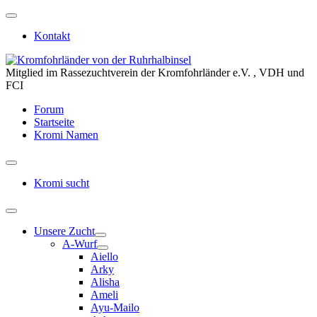
Kontakt
Mitglied im Rassezuchtverein der Kromfohrländer e.V. , VDH und
FCI
Forum
Startseite
Kromi Namen
Kromi sucht
Unsere Zucht
A-Wurf
Aiello
Arky
Alisha
Ameli
Ayu-Mailo