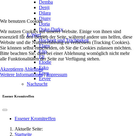
Demba
Denji
Dilara
Djuny
Wir benutzen Cookies
Doria
Duke-Darky
Wir nutzen Cookies auf unserer Website. Einige von ihnen sind
E-Wurf
essenziell für den Betrieb der Seite, während andere uns helfen, diese
Hochzeit und Trächtigkeit
Website und die Nutzererfahrung zu verbessern (Tracking Cookies).
Elany
Sie können selbst entscheiden, ob Sie die Cookies zulassen möchten.
Elio
Bitte beachten Sie, dass bei einer Ablehnung womöglich nicht mehr
Eli
alle Funktionalitäten der Seite zur Verfügung stehen.
Elodie
Esko
Akzeptieren
Ablehnen
Enya
Weitere Informationen
|
Impressum
Eevee
Nachzucht
Essener Kromitreffen
Essener Kromitreffen
Aktuelle Seite:
Startseite