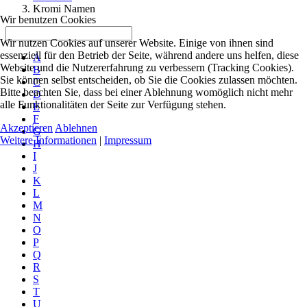
Kromi Namen
Wir benutzen Cookies
Wir nutzen Cookies auf unserer Website. Einige von ihnen sind
essenziell für den Betrieb der Seite, während andere uns helfen, diese
A
Website und die Nutzererfahrung zu verbessern (Tracking Cookies).
B
Sie können selbst entscheiden, ob Sie die Cookies zulassen möchten.
C
Bitte beachten Sie, dass bei einer Ablehnung womöglich nicht mehr
D
alle Funktionalitäten der Seite zur Verfügung stehen.
E
F
Akzeptieren
Ablehnen
G
Weitere Informationen
|
Impressum
H
I
J
K
L
M
N
O
P
Q
R
S
T
U