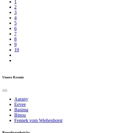
1
2
3
4
5
6
7
8
9
10
Unsere Kromis
Aarany
Eevee
Basima
Binou
Fennek vom Wiehenhorst
Regenbogenbrücke