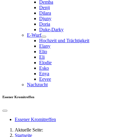
Demba
Denji
Dilara
Djuny
Doria
Duke-Darky
E-Wurf
Hochzeit und Trächtigkeit
Elany
Elio
Eli
Elodie
Esko
Enya
Eevee
Nachzucht
Essener Kromitreffen
Essener Kromitreffen
Aktuelle Seite:
Startseite