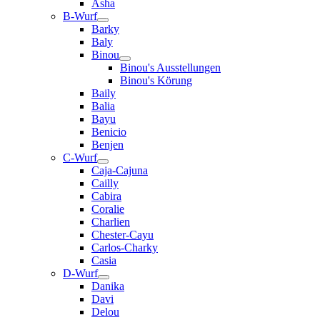
Asha
B-Wurf
Barky
Baly
Binou
Binou's Ausstellungen
Binou's Körung
Baily
Balia
Bayu
Benicio
Benjen
C-Wurf
Caja-Cajuna
Cailly
Cabira
Coralie
Charlien
Chester-Cayu
Carlos-Charky
Casia
D-Wurf
Danika
Davi
Delou