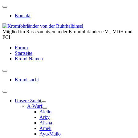
Kontakt
Mitglied im Rassezuchtverein der Kromfohrländer e.V. , VDH und
FCI
Forum
Startseite
Kromi Namen
Kromi sucht
Unsere Zucht
A-Wurf
Aiello
Arky
Alisha
Ameli
Ayu-Mailo