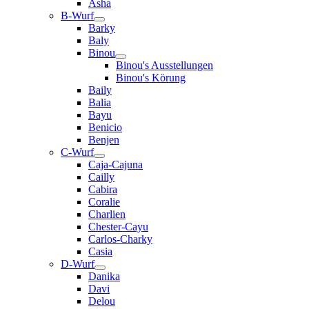
Asha
B-Wurf
Barky
Baly
Binou
Binou's Ausstellungen
Binou's Körung
Baily
Balia
Bayu
Benicio
Benjen
C-Wurf
Caja-Cajuna
Cailly
Cabira
Coralie
Charlien
Chester-Cayu
Carlos-Charky
Casia
D-Wurf
Danika
Davi
Delou