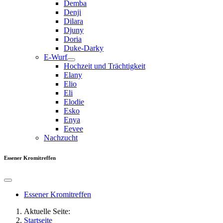
Demba
Denji
Dilara
Djuny
Doria
Duke-Darky
E-Wurf
Hochzeit und Trächtigkeit
Elany
Elio
Eli
Elodie
Esko
Enya
Eevee
Nachzucht
Essener Kromitreffen
Essener Kromitreffen
Aktuelle Seite:
Startseite