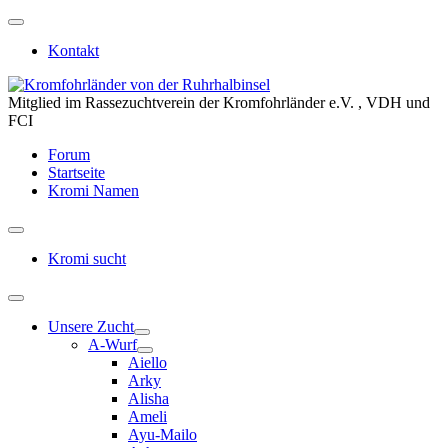
Kontakt
Mitglied im Rassezuchtverein der Kromfohrländer e.V. , VDH und
FCI
Forum
Startseite
Kromi Namen
Kromi sucht
Unsere Zucht
A-Wurf
Aiello
Arky
Alisha
Ameli
Ayu-Mailo