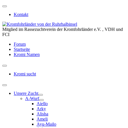
Kontakt
Mitglied im Rassezuchtverein der Kromfohrländer e.V. , VDH und
FCI
Forum
Startseite
Kromi Namen
Kromi sucht
Unsere Zucht
A-Wurf
Aiello
Arky
Alisha
Ameli
Ayu-Mailo