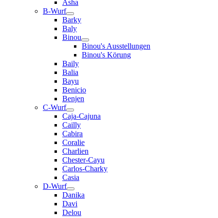
Asha
B-Wurf
Barky
Baly
Binou
Binou's Ausstellungen
Binou's Körung
Baily
Balia
Bayu
Benicio
Benjen
C-Wurf
Caja-Cajuna
Cailly
Cabira
Coralie
Charlien
Chester-Cayu
Carlos-Charky
Casia
D-Wurf
Danika
Davi
Delou