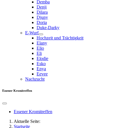
Demba
Denji
Dilara
Djuny
Doria
Duke-Darky
E-Wurf
Hochzeit und Trächtigkeit
Elany
Elio
Eli
Elodie
Esko
Enya
Eevee
Nachzucht
Essener Kromitreffen
Essener Kromitreffen
Aktuelle Seite:
Startseite