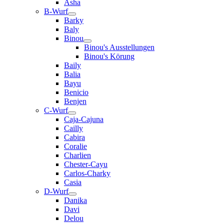
Asha
B-Wurf
Barky
Baly
Binou
Binou's Ausstellungen
Binou's Körung
Baily
Balia
Bayu
Benicio
Benjen
C-Wurf
Caja-Cajuna
Cailly
Cabira
Coralie
Charlien
Chester-Cayu
Carlos-Charky
Casia
D-Wurf
Danika
Davi
Delou