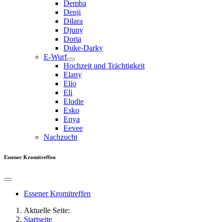
Demba
Denji
Dilara
Djuny
Doria
Duke-Darky
E-Wurf
Hochzeit und Trächtigkeit
Elany
Elio
Eli
Elodie
Esko
Enya
Eevee
Nachzucht
Essener Kromitreffen
Essener Kromitreffen
Aktuelle Seite:
Startseite