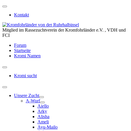
Kontakt
Mitglied im Rassezuchtverein der Kromfohrländer e.V. , VDH und
FCI
Forum
Startseite
Kromi Namen
Kromi sucht
Unsere Zucht
A-Wurf
Aiello
Arky
Alisha
Ameli
Ayu-Mailo