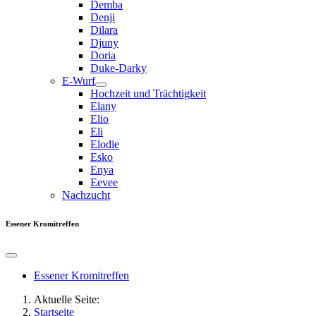
Demba
Denji
Dilara
Djuny
Doria
Duke-Darky
E-Wurf
Hochzeit und Trächtigkeit
Elany
Elio
Eli
Elodie
Esko
Enya
Eevee
Nachzucht
Essener Kromitreffen
Essener Kromitreffen
Aktuelle Seite:
Startseite