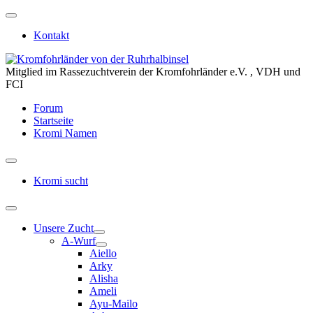
Kontakt
Mitglied im Rassezuchtverein der Kromfohrländer e.V. , VDH und
FCI
Forum
Startseite
Kromi Namen
Kromi sucht
Unsere Zucht
A-Wurf
Aiello
Arky
Alisha
Ameli
Ayu-Mailo