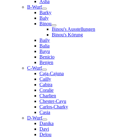
Asha
B-Wurf
Barky
Baly
Binou
Binou's Ausstellungen
Binou's Körung
Baily
Balia
Bayu
Benicio
Benjen
C-Wurf
Caja-Cajuna
Cailly
Cabira
Coralie
Charlien
Chester-Cayu
Carlos-Charky
Casia
D-Wurf
Danika
Davi
Delou