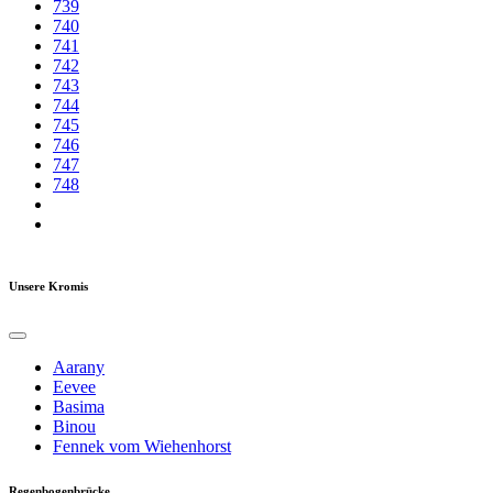
739
740
741
742
743
744
745
746
747
748
Unsere Kromis
Aarany
Eevee
Basima
Binou
Fennek vom Wiehenhorst
Regenbogenbrücke