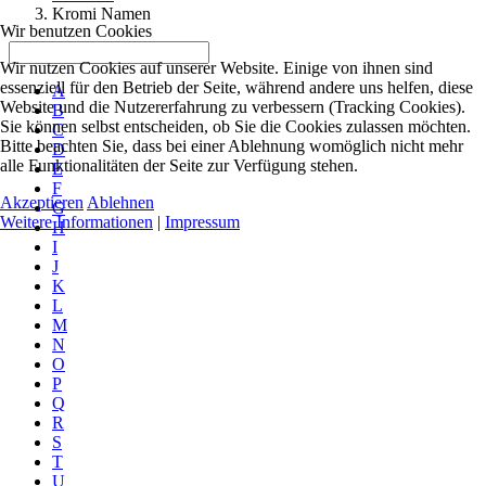
Kromi Namen
Wir benutzen Cookies
Wir nutzen Cookies auf unserer Website. Einige von ihnen sind
essenziell für den Betrieb der Seite, während andere uns helfen, diese
A
Website und die Nutzererfahrung zu verbessern (Tracking Cookies).
B
Sie können selbst entscheiden, ob Sie die Cookies zulassen möchten.
C
Bitte beachten Sie, dass bei einer Ablehnung womöglich nicht mehr
D
alle Funktionalitäten der Seite zur Verfügung stehen.
E
F
Akzeptieren
Ablehnen
G
Weitere Informationen
|
Impressum
H
I
J
K
L
M
N
O
P
Q
R
S
T
U