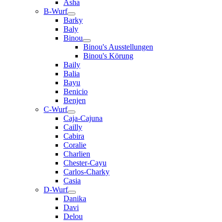
Asha
B-Wurf
Barky
Baly
Binou
Binou's Ausstellungen
Binou's Körung
Baily
Balia
Bayu
Benicio
Benjen
C-Wurf
Caja-Cajuna
Cailly
Cabira
Coralie
Charlien
Chester-Cayu
Carlos-Charky
Casia
D-Wurf
Danika
Davi
Delou