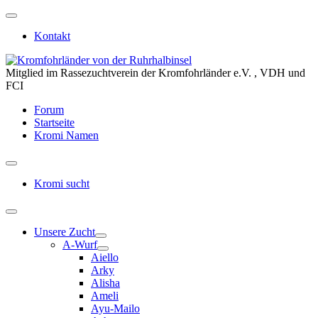
Kontakt
Mitglied im Rassezuchtverein der Kromfohrländer e.V. , VDH und
FCI
Forum
Startseite
Kromi Namen
Kromi sucht
Unsere Zucht
A-Wurf
Aiello
Arky
Alisha
Ameli
Ayu-Mailo