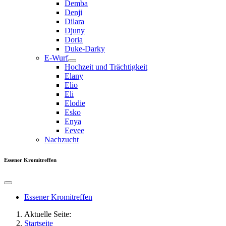
Demba
Denji
Dilara
Djuny
Doria
Duke-Darky
E-Wurf
Hochzeit und Trächtigkeit
Elany
Elio
Eli
Elodie
Esko
Enya
Eevee
Nachzucht
Essener Kromitreffen
Essener Kromitreffen
Aktuelle Seite:
Startseite