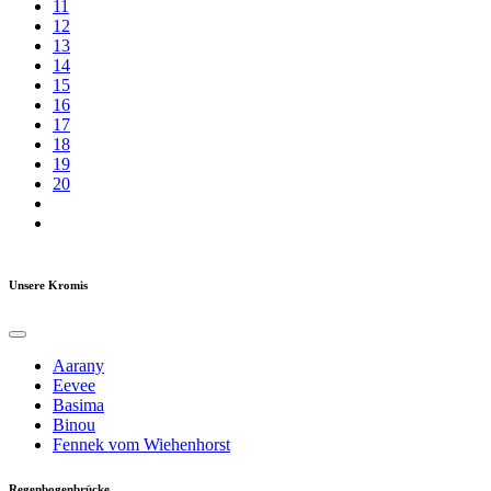
11
12
13
14
15
16
17
18
19
20
Unsere Kromis
Aarany
Eevee
Basima
Binou
Fennek vom Wiehenhorst
Regenbogenbrücke