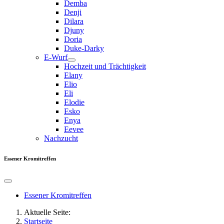
Demba
Denji
Dilara
Djuny
Doria
Duke-Darky
E-Wurf
Hochzeit und Trächtigkeit
Elany
Elio
Eli
Elodie
Esko
Enya
Eevee
Nachzucht
Essener Kromitreffen
Essener Kromitreffen
Aktuelle Seite:
Startseite