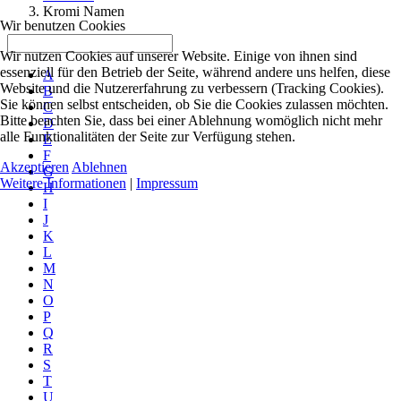
Kromi Namen
Wir benutzen Cookies
Wir nutzen Cookies auf unserer Website. Einige von ihnen sind
essenziell für den Betrieb der Seite, während andere uns helfen, diese
A
Website und die Nutzererfahrung zu verbessern (Tracking Cookies).
B
Sie können selbst entscheiden, ob Sie die Cookies zulassen möchten.
C
Bitte beachten Sie, dass bei einer Ablehnung womöglich nicht mehr
D
alle Funktionalitäten der Seite zur Verfügung stehen.
E
F
Akzeptieren
Ablehnen
G
Weitere Informationen
|
Impressum
H
I
J
K
L
M
N
O
P
Q
R
S
T
U