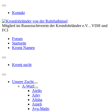
Kontakt
Mitglied im Rassezuchtverein der Kromfohrländer e.V. , VDH und
FCI
Forum
Startseite
Kromi Namen
Kromi sucht
Unsere Zucht
A-Wurf
Aiello
Arky
Alisha
Ameli
Ayu-Mailo