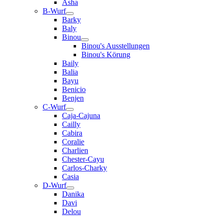
Asha
B-Wurf
Barky
Baly
Binou
Binou's Ausstellungen
Binou's Körung
Baily
Balia
Bayu
Benicio
Benjen
C-Wurf
Caja-Cajuna
Cailly
Cabira
Coralie
Charlien
Chester-Cayu
Carlos-Charky
Casia
D-Wurf
Danika
Davi
Delou