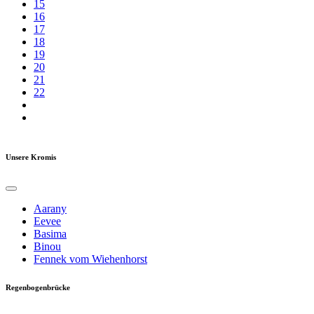
15
16
17
18
19
20
21
22
Unsere Kromis
Aarany
Eevee
Basima
Binou
Fennek vom Wiehenhorst
Regenbogenbrücke