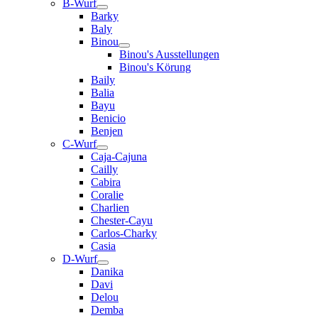
B-Wurf
Barky
Baly
Binou
Binou's Ausstellungen
Binou's Körung
Baily
Balia
Bayu
Benicio
Benjen
C-Wurf
Caja-Cajuna
Cailly
Cabira
Coralie
Charlien
Chester-Cayu
Carlos-Charky
Casia
D-Wurf
Danika
Davi
Delou
Demba