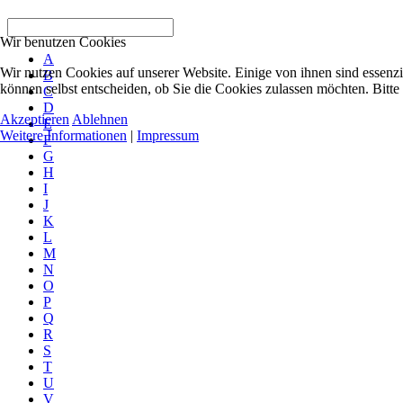
Wir benutzen Cookies
A
Wir nutzen Cookies auf unserer Website. Einige von ihnen sind essenzi
B
können selbst entscheiden, ob Sie die Cookies zulassen möchten. Bitte
C
D
Akzeptieren
Ablehnen
E
Weitere Informationen
|
Impressum
F
G
H
I
J
K
L
M
N
O
P
Q
R
S
T
U
V