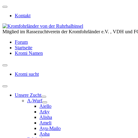
Kontakt
Mitglied im Rassezuchtverein der Kromfohrländer e.V. , VDH und F
Forum
Startseite
Kromi Namen
Kromi sucht
Unsere Zucht
A-Wurf
Aiello
Arky
Alisha
Ameli
Ayu-Mailo
Asha