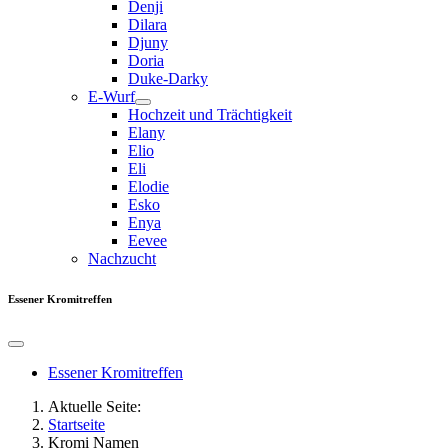
Denji
Dilara
Djuny
Doria
Duke-Darky
E-Wurf
Hochzeit und Trächtigkeit
Elany
Elio
Eli
Elodie
Esko
Enya
Eevee
Nachzucht
Essener Kromitreffen
Essener Kromitreffen
Aktuelle Seite:
Startseite
Kromi Namen